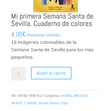
Mi primera Semana Santa de
Sevilla. Cuaderno de colores
4,00
€
Impuestos incluidos
18 imágenes coloreables de la
Semana
Santa de Sevilla para los más
pequeños.
Mi
Añadir al carrito
primera
Semana
Santa
SKU:
978-84-7898-551-7
Categorías:
AUTORES
,
BIBLIOTECA
de
INFANTIL Y JUVENIL
,
Borrallo Sánchez, Pablo
Sevilla.