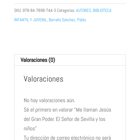
del
SKU:
978-84-7898-744-3
Categorías:
AUTORES
,
BIBLIOTECA
Gran
INFANTIL Y JUVENIL
,
Borrallo Sánchez, Pablo
Poder.
El
Señor
de
Valoraciones (0)
Sevilla
y
Valoraciones
los
niños
cantidad
No hay valoraciones aún.
Sé el primero en valorar “Me llaman Jesús
del Gran Poder. El Señor de Sevilla y los
niños”
Tu dirección de correo electrónico no será