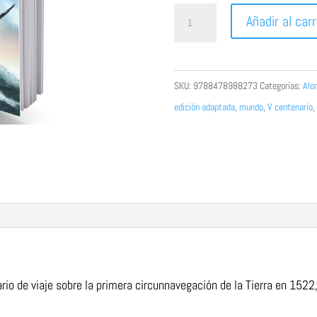
El
Añadir al carr
primer
viaje
alrededor
SKU:
9788478988273
Categorías:
Alo
del
edición adaptada
,
mundo
,
V centenario
,
mundo.
Edición
adaptada
para
facilitar
la
lectura
cantidad
ario de viaje sobre la primera circunnavegación
de la Tierra en 1522