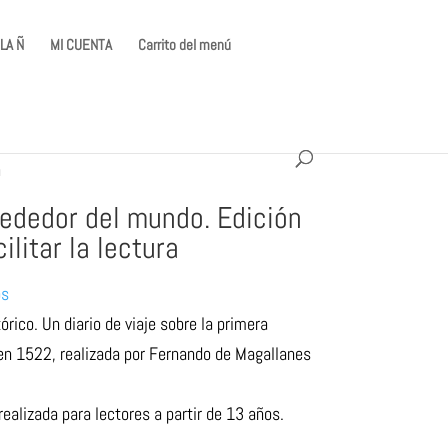
LA Ñ
MI CUENTA
Carrito del menú
a
lrededor del mundo. Edición
litar la lectura
os
rico. Un diario de viaje sobre la primera
 en 1522, realizada por Fernando de Magallanes
realizada para lectores a partir de 13 años.