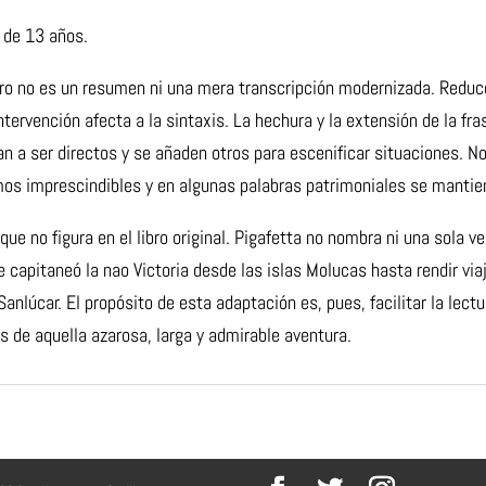
r de 13 años.
pero no es un resumen ni una mera transcripción
modernizada. Reduce
tervención afecta a la sintaxis. La hechura y la extensión de la fra
san a ser directos y se añaden
otros para escenificar situaciones. No
mos imprescindibles y en algunas palabras patrimoniales se
mantien
e no figura en el libro original. Pigafetta no
nombra ni una sola ve
e capitaneó la nao Victoria desde las islas Molucas hasta rendir vi
Sanlúcar. El propósito de esta
adaptación es, pues, facilitar la lect
 de aquella azarosa, larga y admirable aventura.