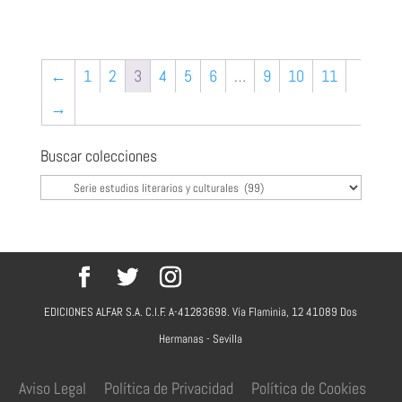
←
1
2
3
4
5
6
…
9
10
11
→
Buscar colecciones
EDICIONES ALFAR S.A. C.I.F. A-41283698. Vía Flaminia, 12 41089 Dos
Hermanas - Sevilla
Aviso Legal
Política de Privacidad
Política de Cookies