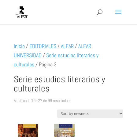
Inicio
/
EDITORIALES
/
ALFAR
/
ALFAR
UNIVERSIDAD
/
Serie estudios literarios y
culturales
/
Página 3
Serie estudios literarios y
culturales
Ordenado
Mostrando 19–27 de 99 resultados
por
los
últimos