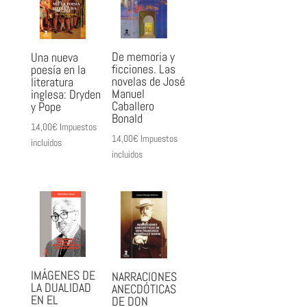
De memoria y
Una nueva
ficciones. Las
poesía en la
novelas de José
literatura
Manuel
inglesa: Dryden
Caballero
y Pope
Bonald
14,00
€
Impuestos
14,00
€
Impuestos
incluidos
incluidos
IMÁGENES DE
NARRACIONES
LA DUALIDAD
ANECDÓTICAS
EN EL
DE DON