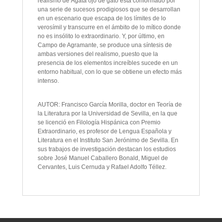
realismo de Ágata ojo de gato está conformado por
una serie de sucesos prodigiosos que se desarrollan
en un escenario que escapa de los límites de lo
verosímil y transcurre en el ámbito de lo mítico donde
no es insólito lo extraordinario. Y, por último, en
Campo de Agramante, se produce una síntesis de
ambas versiones del realismo, puesto que la
presencia de los elementos increíbles sucede en un
entorno habitual, con lo que se obtiene un efecto más
intenso.
AUTOR: Francisco García Morilla, doctor en Teoría de
la Literatura por la Universidad de Sevilla, en la que
se licenció en Filología Hispánica con Premio
Extraordinario, es profesor de Lengua Española y
Literatura en el Instituto San Jerónimo de Sevilla. En
sus trabajos de investigación destacan los estudios
sobre José Manuel Caballero Bonald, Miguel de
Cervantes, Luis Cernuda y Rafael Adolfo Téllez.