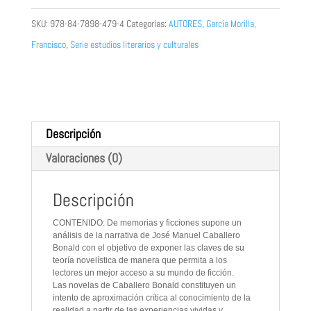
ficciones.
SKU:
978-84-7898-479-4
Categorías:
AUTORES
,
García Morilla,
Las
Francisco
,
Serie estudios literarios y culturales
novelas
de
José
Manuel
Descripción
Caballero
Valoraciones (0)
Bonald
cantidad
Descripción
CONTENIDO: De memorias y ficciones supone un
análisis de la narrativa de José Manuel Caballero
Bonald con el objetivo de exponer las claves de su
teoría novelística de manera que permita a los
lectores un mejor acceso a su mundo de ficción.
Las novelas de Caballero Bonald constituyen un
intento de aproximación crítica al conocimiento de la
realidad a partir de las experiencias vividas y