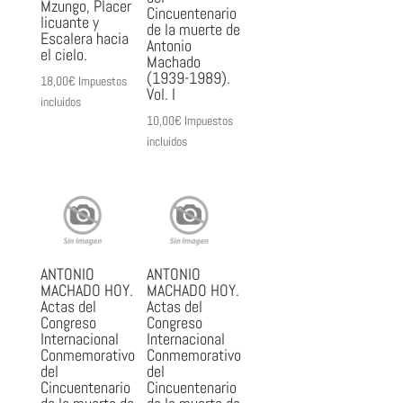
Mzungo, Placer
Cincuentenario
licuante y
de la muerte de
Escalera hacia
Antonio
el cielo.
Machado
(1939-1989).
18,00
€
Impuestos
Vol. I
incluidos
10,00
€
Impuestos
incluidos
ANTONIO
ANTONIO
MACHADO HOY.
MACHADO HOY.
Actas del
Actas del
Congreso
Congreso
Internacional
Internacional
Conmemorativo
Conmemorativo
del
del
Cincuentenario
Cincuentenario