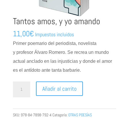
Tantos amos, y yo amando
11,00
€
Impuestos incluidos
Primer poemario del periodista, novelista
y
profesor Álvaro Romero. Se recrea un mundo
actual anclado
en las injusticias y donde el amor
es el antídoto ante tanta
barbarie.
Tantos
Añadir al carrito
amos,
y
yo
SKU:
978-84-7898-792-4
Categoría:
OTRAS POESÍAS
amando
cantidad