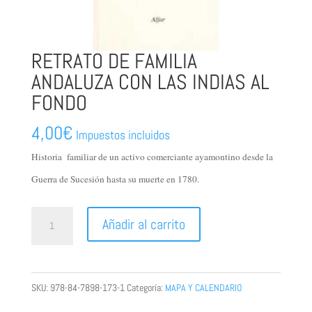
RETRATO DE FAMILIA
ANDALUZA CON LAS INDIAS AL
FONDO
4,00
€
Impuestos incluidos
Historia familiar de un activo comerciante ayamontino desde la
Guerra de Sucesión hasta su muerte en 1780.
RETRATO
Añadir al carrito
DE
FAMILIA
ANDALUZA
SKU:
978-84-7898-173-1
Categoría:
MAPA Y CALENDARIO
CON