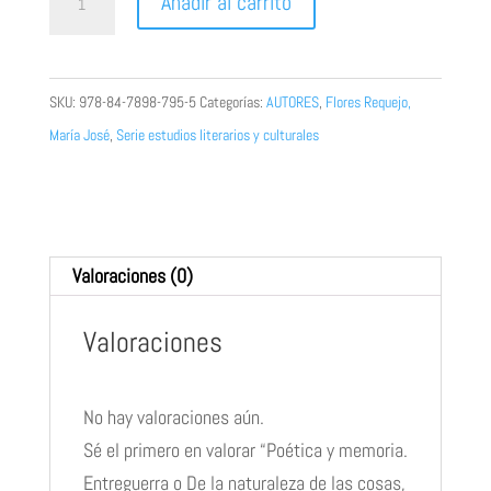
Añadir al carrito
y
memoria.
Entreguerra
SKU:
978-84-7898-795-5
Categorías:
AUTORES
,
Flores Requejo,
o
María José
,
Serie estudios literarios y culturales
De
la
naturaleza
de
Valoraciones (0)
las
cosas,
Valoraciones
de
José
Manuel
No hay valoraciones aún.
Caballero
Sé el primero en valorar “Poética y memoria.
Bonald
Entreguerra o De la naturaleza de las cosas,