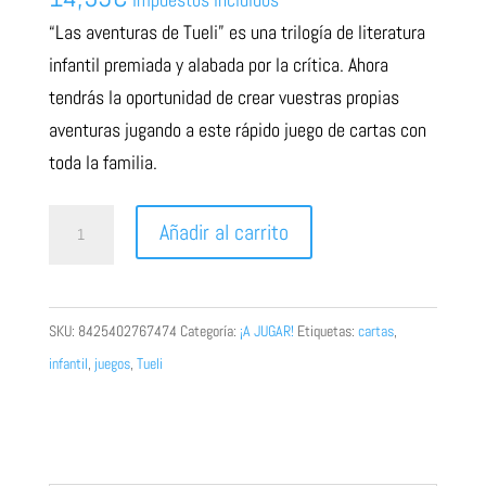
“Las aventuras de Tueli”
es una trilogía de literatura
infantil premiada y alabada
por la crítica. Ahora
tendrás la oportunidad
de crear vuestras propias
aventuras jugando a este
rápido juego de cartas con
toda la familia.
Las
Añadir al carrito
Aventuras
de
Tueli:
SKU:
8425402767474
Categoría:
¡A JUGAR!
Etiquetas:
cartas
,
Creaventuras
infantil
,
juegos
,
Tueli
cantidad