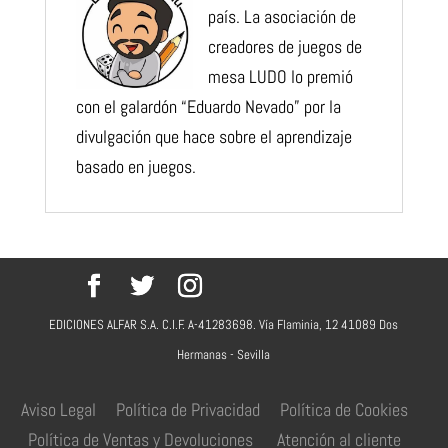
país. La asociación de
creadores de juegos de
mesa LUDO lo premió
con el galardón “Eduardo Nevado” por la
divulgación que hace sobre el aprendizaje
basado en juegos.
EDICIONES ALFAR S.A. C.I.F. A-41283698. Vía Flaminia, 12 41089 Dos
Hermanas - Sevilla
Aviso Legal
Política de Privacidad
Política de Cookies
Política de Ventas y Devoluciones
Atención al cliente