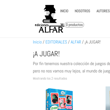
INICIO
NOSOTROS
AUTORES
0 productos
Inicio
/
EDITORIALES
/
ALFAR
/
¡A JUGAR!
¡A JUGAR!
Por fin tenemos nuestra colección de juegos d
pero no nos vamos muy lejos, al mundo de jue
Ordenado
Mostrando los 2 resultados
por
los
últimos