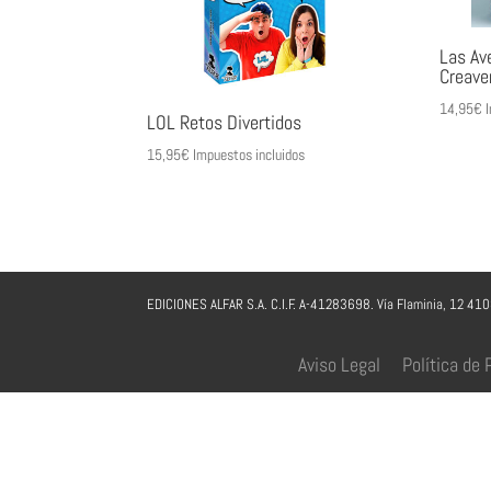
Las Ave
Creave
14,95
€
I
LOL Retos Divertidos
15,95
€
Impuestos incluidos
EDICIONES ALFAR S.A. C.I.F. A-41283698. Vía Flaminia, 12 41
Aviso Legal
Política de 