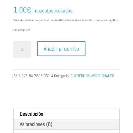
1,00
€
Impuestos incluidos
Polémica sobre el ser profundo de Sevilla, sobre su devenir histórico, sobre su orgullo y
sus complejos.
LACRIMAE.
Añadir al carrito
LA
SEVILLA
IMAGINARIA
SKU:
978-84-7898-031-4
Categoría:
CUADERNOS MERIDIONALES
cantidad
Descripción
Valoraciones (0)