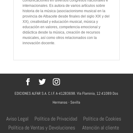
comunicaciones en diversos congresos nacionales e
internacionales. Es autora de varios artículos sobre
historia de la música (asociacionismo musical en la
provincia de Albacete desde finales del siglo XIX y del
XX), creatividad y educación musical, música y
educación en valores, competencia emocional y
didáctica desde la música, creación de recursos
musicales, así como otros relacionados con la
innovación docente.
EDICIONES ALFAR S.A. C.I.F. A-41283698. Vía Flaminia, 12 41089 Dos
Hermanas - Sevilla
Aviso Legal
Política de Privacidad
Política de Cookies
Política de Ventas y Devoluciones
Atención al cliente