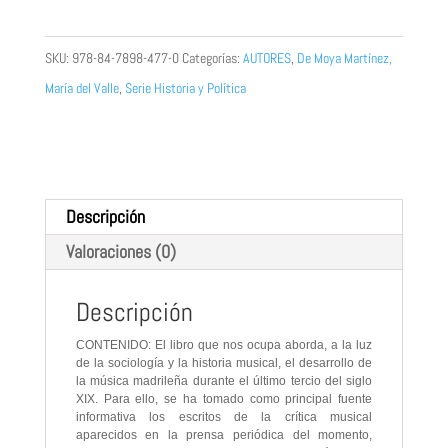
madrileña
del
SKU:
978-84-7898-477-0
Categorías:
AUTORES
,
De Moya Martínez,
siglo
María del Valle
,
Serie Historia y Política
XIX
vista
por
ella
Descripción
misma
Valoraciones (0)
(1868-
1900)
Descripción
cantidad
CONTENIDO: El libro que nos ocupa aborda, a la luz
de la sociología y la historia musical, el desarrollo de
la música madrileña durante el último tercio del siglo
XIX. Para ello, se ha tomado como principal fuente
informativa los escritos de la crítica musical
aparecidos en la prensa periódica del momento,