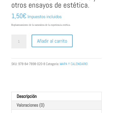
otros ensayos de estética.
1,50
€
Impuestos incluidos
Replanteamiento de la naturaleza de la experiencia estética.
LA
Añadir al carrito
IMPACIENCIA
DEL
DESEO
SKU:
978-84-7898-020-8
Categoría:
MAPA Y CALENDARIO
y
otros
ensayos
de
Descripción
estética.
Valoraciones (0)
cantidad