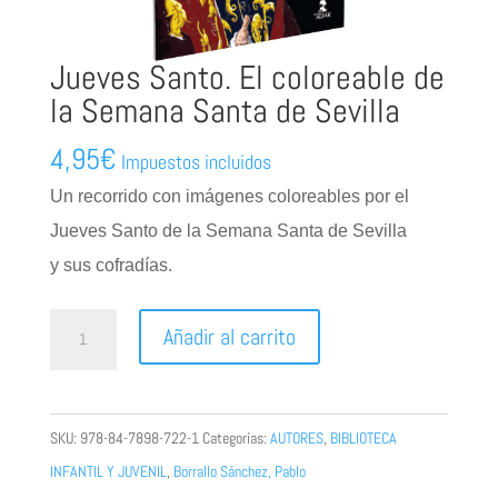
Jueves Santo. El coloreable de
la Semana Santa de Sevilla
4,95
€
Impuestos incluidos
Un recorrido con imágenes coloreables
por el
Jueves Santo de la Semana Santa de Sevilla
y
sus cofradías.
Jueves
Añadir al carrito
Santo.
El
coloreable
SKU:
978-84-7898-722-1
Categorías:
AUTORES
,
BIBLIOTECA
de
INFANTIL Y JUVENIL
,
Borrallo Sánchez, Pablo
la