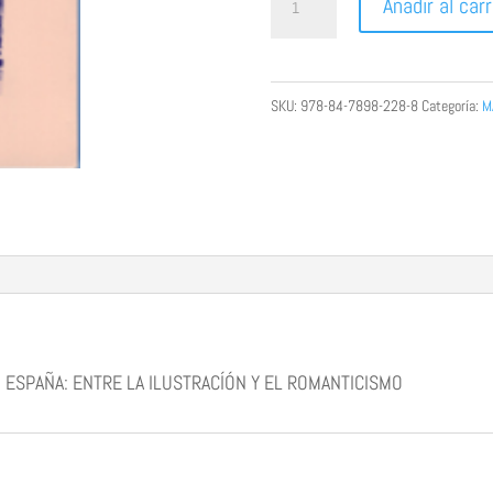
Añadir al carr
FRANCESES
Y
PRUSIANDOS
SKU:
978-84-7898-228-8
Categoría:
M
EN
ESPAÑA:
ENTRE
LA
ILUSTRACÍÓN
Y
EL
ROMANTICISMO
 ESPAÑA: ENTRE LA ILUSTRACÍÓN Y EL ROMANTICISMO
cantidad