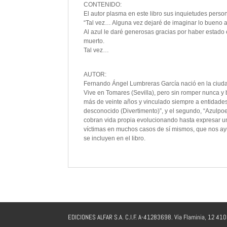
CONTENIDO:
El autor plasma en este libro sus inquietudes perso
“Tal vez… Alguna vez dejaré de imaginar lo bueno azu
Al azul le daré generosas gracias por haber estado 
muerto.
Tal vez…
AUTOR:
Fernando Ángel Lumbreras García nació en la ciuda
Vive en Tomares (Sevilla), pero sin romper nunca y b
más de veinte años y vinculado siempre a entidades
desconocido (Divertimento)”, y el segundo, “Azulpoes
cobran vida propia evolucionando hasta expresar un
víctimas en muchos casos de sí mismos, que nos ayuda
se incluyen en el libro.
EDICIONES ALFAR S.A. C.I.F. A-41283698. Vía Flaminia, 12 41