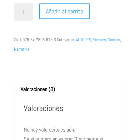
Escríbeme
Añadir al carrito
si
quieres
cantidad
SKU:
978-84-7898-813-6
Categorías:
AUTORES
,
Fuentes, Carmen
,
Narrativa
Valoraciones (0)
Valoraciones
No hay valoraciones aún.
Sé el primero en valorar “Escríbeme si