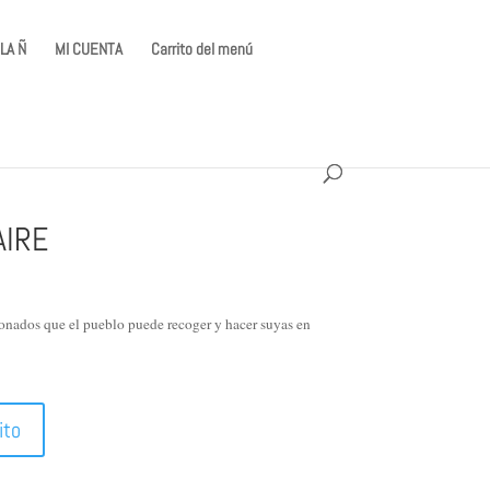
LA Ñ
MI CUENTA
Carrito del menú
AIRE
ionados que el pueblo puede recoger y hacer suyas en
ito