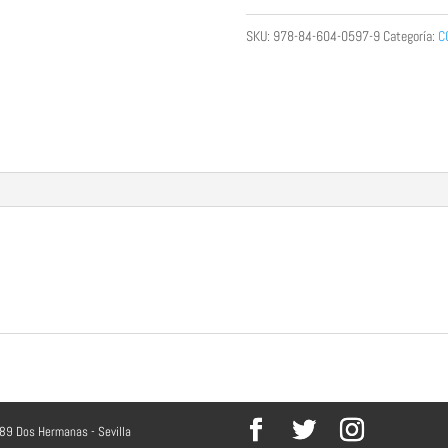
AL
SKU:
978-84-604-0597-9
Categoría:
C
AIRE
cantidad
089 Dos Hermanas - Sevilla