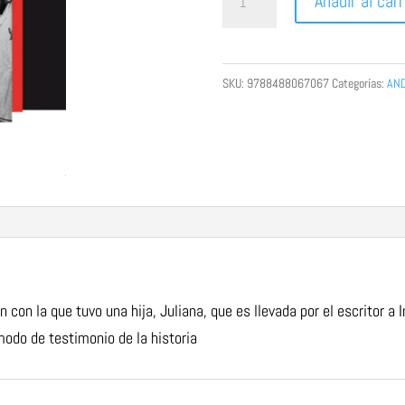
Añadir al carr
en
Granada.
Murió
SKU:
9788488067067
Categorías:
AND
buscando
a
su
hija.
La
hija
de
Brenan
an con la
que tuvo una hija, Juliana, que es llevada por el escritor a 
cantidad
modo de testimonio de la historia