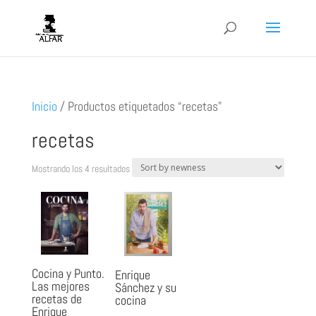
Inicio
/
Productos etiquetados “recetas”
recetas
Ordenado
Mostrando los 4 resultados
por
los
últimos
Cocina y Punto.
Enrique
Las mejores
Sánchez y su
recetas de
cocina
Enrique