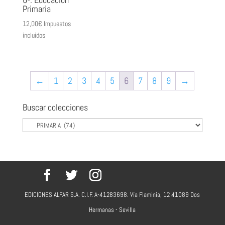
Primaria
12,00
€
Impuestos
incluidos
←
1
2
3
4
5
6
7
8
9
→
Buscar colecciones
EDICIONES ALFAR S.A. C.I.F. A-41283698. Vía Flaminia, 12 41089 Dos
Hermanas - Sevilla