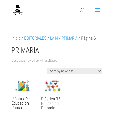
Inicio
/
EDITORIALES
/
LA Ñ
/
PRIMARIA
/
Página 6
PRIMARIA
Ordenado
Mostrando 46–54 de 74 resultados
por
los
últimos
Plástica 2º.
Plástica 1º.
Educación
Educación
Primaria
Primaria