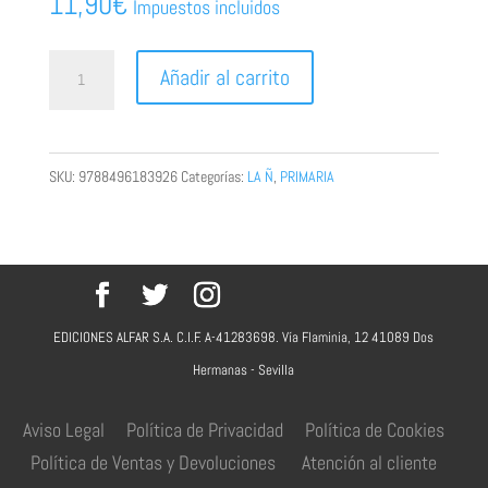
11,90
€
Impuestos incluidos
Música
Añadir al carrito
4º.
Educación
Primaria
SKU:
9788496183926
Categorías:
LA Ñ
,
PRIMARIA
cantidad
EDICIONES ALFAR S.A. C.I.F. A-41283698. Vía Flaminia, 12 41089 Dos
Hermanas - Sevilla
Aviso Legal
Política de Privacidad
Política de Cookies
Política de Ventas y Devoluciones
Atención al cliente