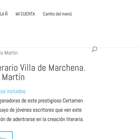
LA Ñ
MI CUENTA
Carrito del menú
io Martín
rario Villa de Marchena.
 Martín
os incluidos
o
ganadoras de este prestigioso Certamen
l
nsayo de jóvenes escritores que ven este
 de adentrarse en la creación literaria.
.