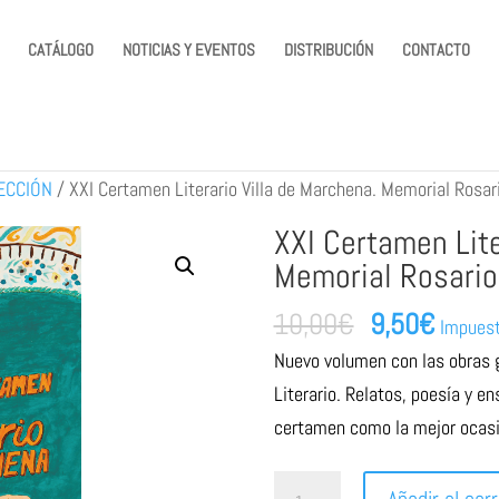
CATÁLOGO
NOTICIAS Y EVENTOS
DISTRIBUCIÓN
CONTACTO
ECCIÓN
/
XXI Certamen Literario Villa de Marchena. Memorial Rosar
XXI Certamen Lite
Memorial Rosario
El
El
10,00
€
9,50
€
Impuest
precio
preci
Nuevo volumen con las obras 
original
actua
Literario. Relatos, poesía y e
era:
es:
certamen como la mejor ocasión
10,00€.
9,50€
XXI