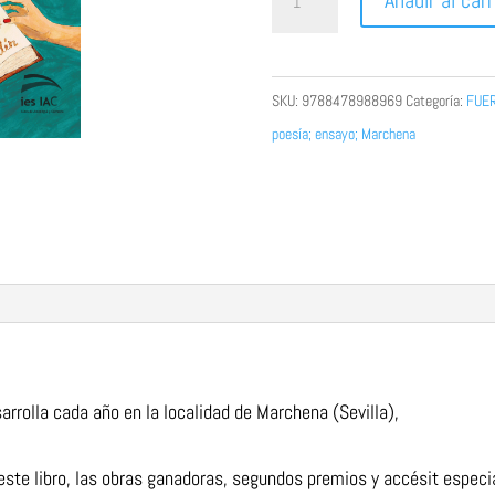
Añadir al carr
Certamen
Literario
Villa
SKU:
9788478988969
Categoría:
FUER
de
poesía; ensayo; Marchena
Marchena.
Memorial
Rosario
Martín
cantidad
rrolla cada año en la localidad de Marchena (Sevilla),
este libro, las obras ganadoras, segundos premios y
accésit especi