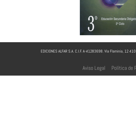
EDICIONES ALFAR S.A. C.I.F. A-41283698. Vía Flaminia, 12 41
Aviso Legal
Política de 