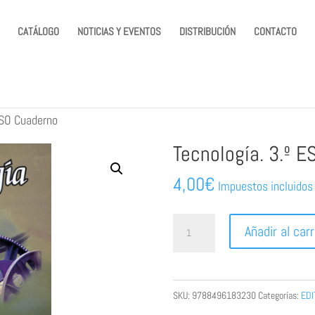
CATÁLOGO
NOTICIAS Y EVENTOS
DISTRIBUCIÓN
CONTACTO
ESO Cuaderno
Tecnología. 3.º 
4,00
€
Impuestos incluidos
Tecnología.
Añadir al carr
3.º
ESO
Cuaderno
SKU:
9788496183230
Categorías:
EDI
cantidad