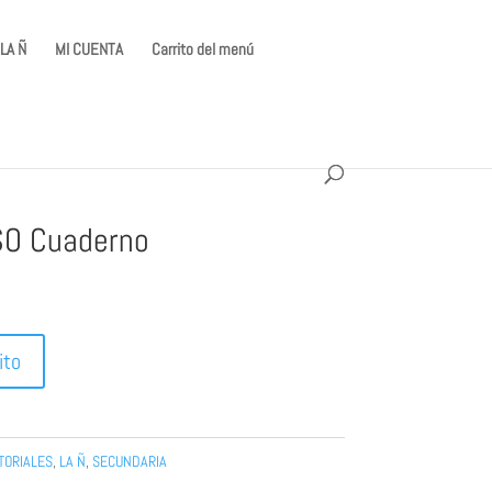
LA Ñ
MI CUENTA
Carrito del menú
ESO Cuaderno
ito
TORIALES
,
LA Ñ
,
SECUNDARIA