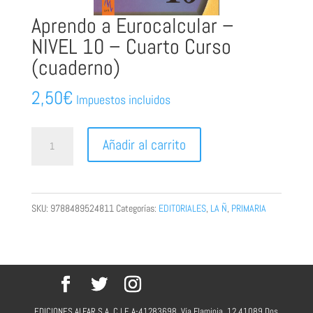
Aprendo a Eurocalcular –
NIVEL 10 – Cuarto Curso
(cuaderno)
2,50
€
Impuestos incluidos
Aprendo
Añadir al carrito
a
Eurocalcular
–
SKU:
9788489524811
Categorías:
EDITORIALES
,
LA Ñ
,
PRIMARIA
NIVEL
10
–
Cuarto
Curso
EDICIONES ALFAR S.A. C.I.F. A-41283698. Vía Flaminia, 12 41089 Dos