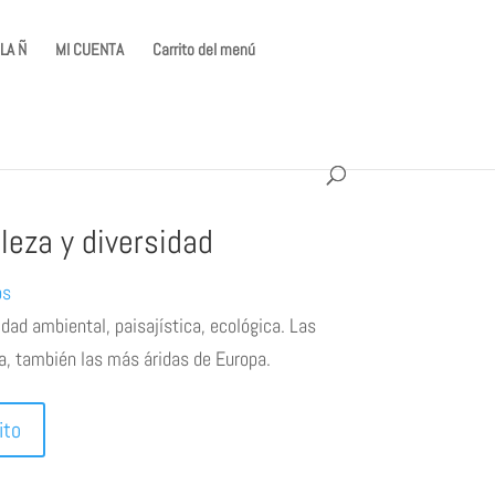
LA Ñ
MI CUENTA
Carrito del menú
leza y diversidad
os
dad ambiental, paisajística, ecológica. Las
a, también las más áridas de Europa.
ito