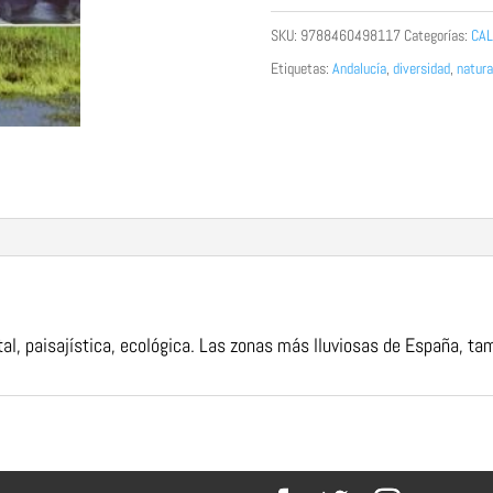
diversidad
SKU:
9788460498117
Categorías:
CAL
cantidad
Etiquetas:
Andalucía
,
diversidad
,
natura
al, paisajística, ecológica. Las zonas más
lluviosas de España, ta