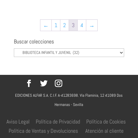
←
1
2
3
4
→
Buscar colecciones
EDICIONES ALFAR S.A. C.I.F. A-41283698. Vía Flaminia, 12 41089 Dos
Hermanas - Sevilla
Aviso Legal
Política de Privacidad
Política de Cookies
Política de Ventas y Devoluciones
Atención al cliente