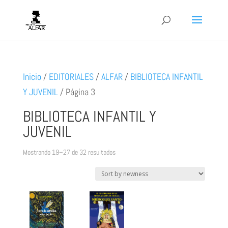
Inicio
/
EDITORIALES
/
ALFAR
/
BIBLIOTECA INFANTIL
Y JUVENIL
/
Página 3
BIBLIOTECA INFANTIL Y
JUVENIL
Ordenado
Mostrando 19–27 de 32 resultados
por
los
últimos