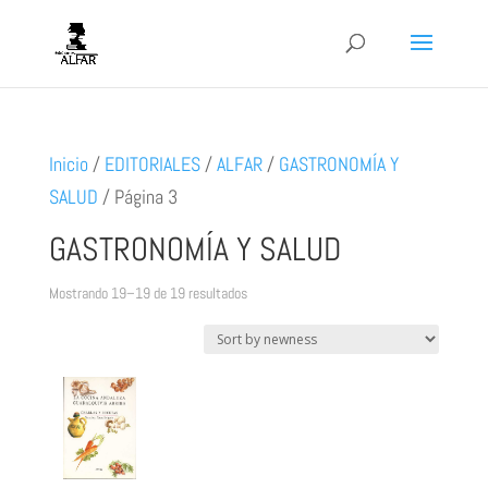
Inicio
/
EDITORIALES
/
ALFAR
/
GASTRONOMÍA Y
SALUD
/
Página 3
GASTRONOMÍA Y SALUD
Ordenado
Mostrando 19–19 de 19 resultados
por
los
últimos