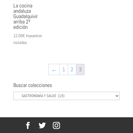
La cocina
andaluza
Guadalquivir
arriba 2ª
edición
12,00
€
Impuestos
incluidos
←
1
2
3
Buscar colecciones