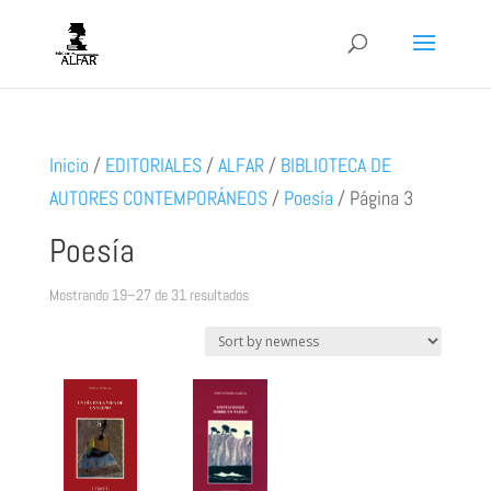
Inicio
/
EDITORIALES
/
ALFAR
/
BIBLIOTECA DE
AUTORES CONTEMPORÁNEOS
/
Poesía
/
Página 3
Poesía
Ordenado
Mostrando 19–27 de 31 resultados
por
los
últimos