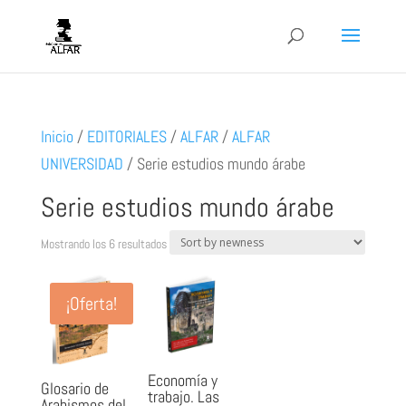
Inicio
/
EDITORIALES
/
ALFAR
/
ALFAR
UNIVERSIDAD
/
Serie estudios mundo árabe
Serie estudios mundo árabe
Ordenado
Mostrando los 6 resultados
por
los
¡Oferta!
últimos
Economía y
Glosario de
trabajo. Las
Arabismos del