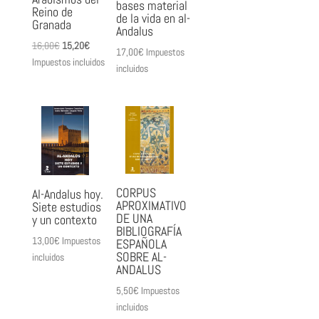
bases material
Reino de
de la vida en al-
Granada
Andalus
El
El
16,00
€
15,20
€
17,00
€
Impuestos
precio
precio
Impuestos incluidos
incluidos
original
actual
era:
es:
16,00€.
15,20€.
CORPUS
Al-Andalus hoy.
APROXIMATIVO
Siete estudios
DE UNA
y un contexto
BIBLIOGRAFÍA
13,00
€
Impuestos
ESPAÑOLA
SOBRE AL-
incluidos
ANDALUS
5,50
€
Impuestos
incluidos