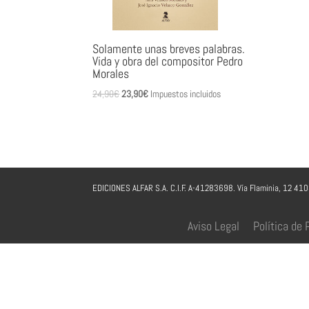
Solamente unas breves palabras.
Vida y obra del compositor Pedro
Morales
El
El
24,90
€
23,90
€
Impuestos incluidos
precio
precio
original
actual
era:
es:
24,90€.
23,90€.
EDICIONES ALFAR S.A. C.I.F. A-41283698. Vía Flaminia, 12 41
Aviso Legal
Política de 