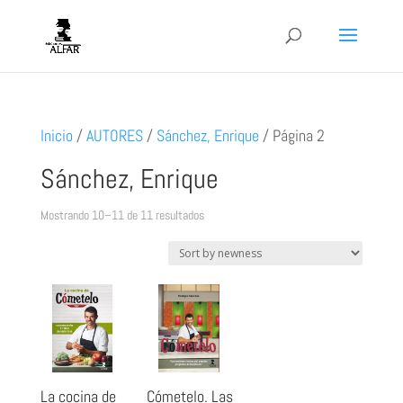
Inicio
/
AUTORES
/
Sánchez, Enrique
/
Página 2
Sánchez, Enrique
Ordenado
Mostrando 10–11 de 11 resultados
por
los
últimos
Cómetelo. Las
La cocina de