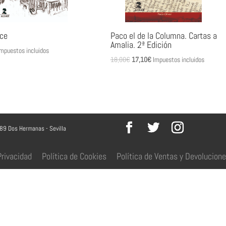
ce
Paco el de la Columna. Cartas a
Amalia. 2ª Edición
mpuestos incluidos
El
El
18,00
€
17,10
€
Impuestos incluidos
precio
precio
original
actual
era:
es:
18,00€.
17,10€.
089 Dos Hermanas - Sevilla
Privacidad
Política de Cookies
Política de Ventas y Devolucion