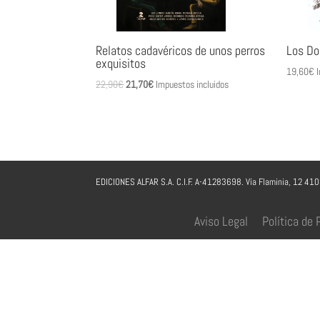
Relatos cadavéricos de unos perros
Los Do
exquisitos
19,60
€
I
El
El
22,90
€
21,70
€
Impuestos incluidos
precio
precio
original
actual
era:
es:
22,90€.
21,70€.
EDICIONES ALFAR S.A. C.I.F. A-41283698. Vía Flaminia, 12 41
Aviso Legal
Política de 