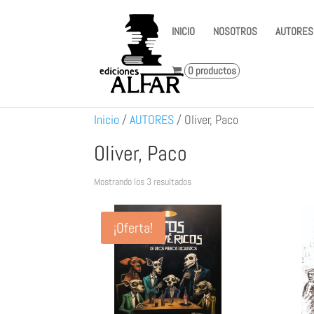
INICIO
NOSOTROS
AUTORES
0 productos
Inicio
/
AUTORES
/
Oliver, Paco
Oliver, Paco
Ordenado
Mostrando los 3 resultados
por
los
¡Oferta!
últimos