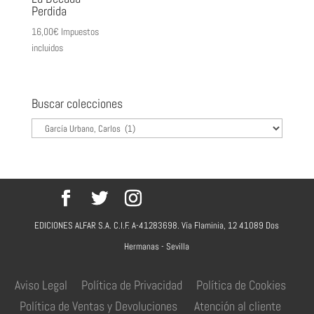
Perdida
16,00
€
Impuestos
incluidos
Buscar colecciones
EDICIONES ALFAR S.A. C.I.F. A-41283698. Vía Flaminia, 12 41089 Dos
Hermanas - Sevilla
Aviso Legal
Política de Privacidad
Política de Cookies
Política de Ventas y Devoluciones
Atención al cliente