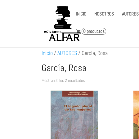
INICIO
NOSOTROS
AUTORES
0 productos
Inicio
/
AUTORES
/
García, Rosa
García, Rosa
Ordenado
Mostrando los 2 resultados
por
los
últimos