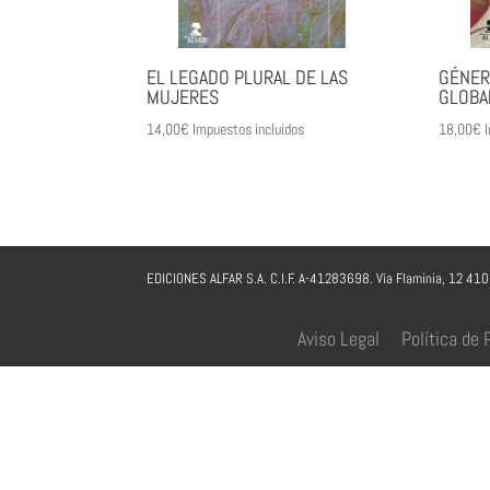
EL LEGADO PLURAL DE LAS
GÉNERO
MUJERES
GLOBAL
14,00
€
Impuestos incluidos
18,00
€
I
EDICIONES ALFAR S.A. C.I.F. A-41283698. Vía Flaminia, 12 41
Aviso Legal
Política de 