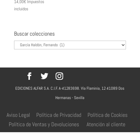
14,00
€
Impuestos
incluidos
Buscar colecciones
EDICIONES ALFAR S.A. C.I.F. A-41283698. Vía Flaminia, 12 41089 Dos
Hermanas - Sevilla
Aviso Legal
Política de Privacidad
Política de Cookies
Política de Ventas y Devoluciones
Atención al cliente