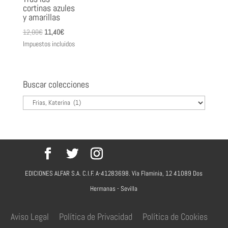
cortinas azules
y amarillas
El
El
12,00
€
11,40
€
precio
precio
Impuestos incluidos
original
actual
era:
es:
12,00€.
11,40€.
Buscar colecciones
EDICIONES ALFAR S.A. C.I.F. A-41283698. Vía Flaminia, 12 41089 Dos
Hermanas - Sevilla
Aviso Legal
Política de Privacidad
Política de Cookies