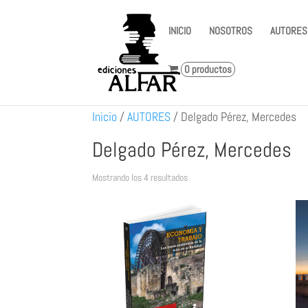
INICIO
NOSOTROS
AUTORES
0 productos
Inicio
/
AUTORES
/
Delgado Pérez, Mercedes
Delgado Pérez, Mercedes
Ordenado
Mostrando los 4 resultados
por
los
últimos