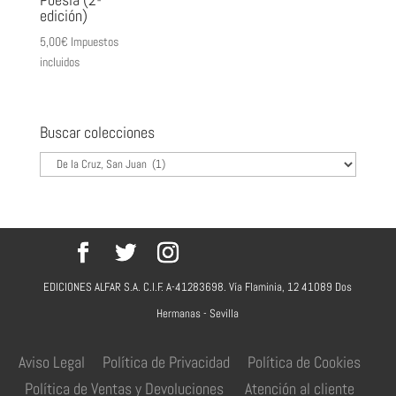
edición)
5,00
€
Impuestos
incluidos
Buscar colecciones
EDICIONES ALFAR S.A. C.I.F. A-41283698. Vía Flaminia, 12 41089 Dos
Hermanas - Sevilla
Aviso Legal
Política de Privacidad
Política de Cookies
Política de Ventas y Devoluciones
Atención al cliente