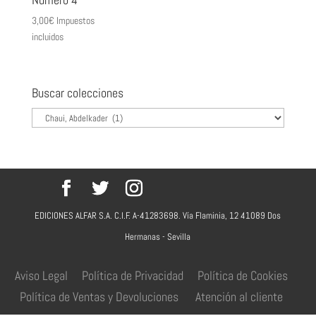
3,00
€
Impuestos
incluidos
Buscar colecciones
EDICIONES ALFAR S.A. C.I.F. A-41283698. Vía Flaminia, 12 41089 Dos
Hermanas - Sevilla
Aviso Legal
Política de Privacidad
Política de Cookies
Política de Ventas y Devoluciones
Atención al cliente