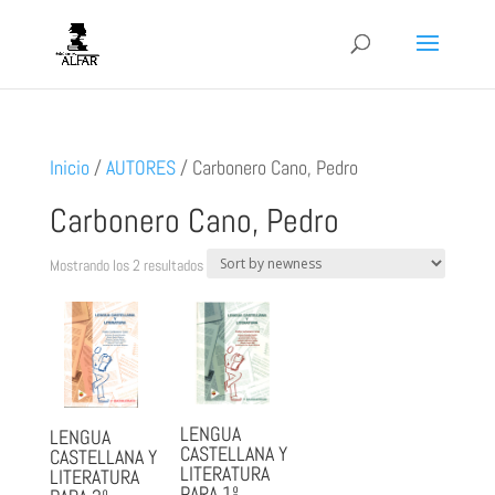
Inicio
/
AUTORES
/
Carbonero Cano, Pedro
Carbonero Cano, Pedro
Ordenado
Mostrando los 2 resultados
por
los
últimos
LENGUA
LENGUA
CASTELLANA Y
CASTELLANA Y
LITERATURA
LITERATURA
PARA 1º