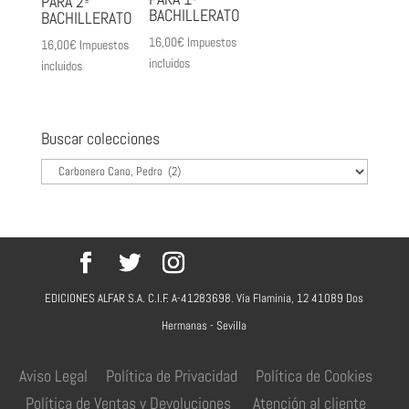
PARA 2º
BACHILLERATO
BACHILLERATO
16,00
€
Impuestos
16,00
€
Impuestos
incluidos
incluidos
Buscar colecciones
EDICIONES ALFAR S.A. C.I.F. A-41283698. Vía Flaminia, 12 41089 Dos
Hermanas - Sevilla
Aviso Legal
Política de Privacidad
Política de Cookies
Política de Ventas y Devoluciones
Atención al cliente