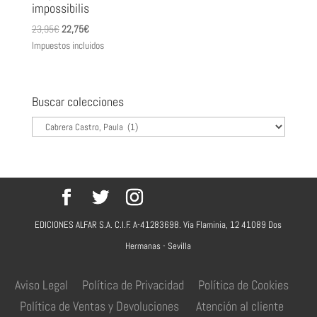
impossibilis
El
El
23,95
€
22,75
€
precio
precio
Impuestos incluidos
original
actual
era:
es:
23,95€.
22,75€.
Buscar colecciones
EDICIONES ALFAR S.A. C.I.F. A-41283698. Vía Flaminia, 12 41089 Dos
Hermanas - Sevilla
Aviso Legal
Política de Privacidad
Política de Cookies
Política de Ventas y Devoluciones
Atención al cliente