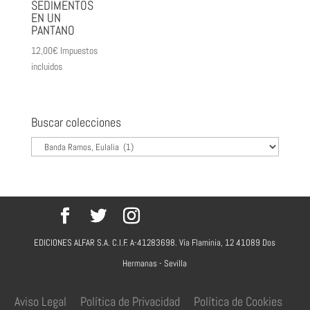
SEDIMENTOS
EN UN
PANTANO
12,00
€
Impuestos
incluidos
Buscar colecciones
EDICIONES ALFAR S.A. C.I.F. A-41283698. Vía Flaminia, 12 41089 Dos
Hermanas - Sevilla
Aviso Legal
Política de Privacidad
Política de Cookies