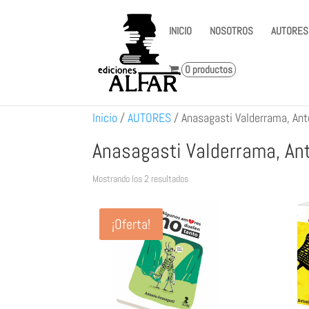
INICIO
NOSOTROS
AUTORES
0 productos
Inicio
/
AUTORES
/
Anasagasti Valderrama, Ant
Anasagasti Valderrama, An
Ordenado
Mostrando los 2 resultados
por
los
¡Oferta!
últimos