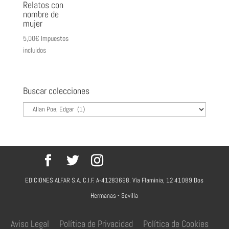
Relatos con
nombre de
mujer
5,00
€
Impuestos
incluidos
Buscar colecciones
EDICIONES ALFAR S.A. C.I.F. A-41283698. Vía Flaminia, 12 41089 Dos
Hermanas - Sevilla
Aviso Legal
Política de Privacidad
Política de Cookies