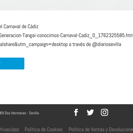
l Carnaval de Cádiz
la/Generacion-Tangai-conocimos-Carnaval-Cadiz_0_1762325585.ht
share&utm_campaign=desktop a través de @diariosevilla
r
089 Dos Hermanas - Sevilla
Privacidad
Política de Cookies
Política de Ventas y Devolucion