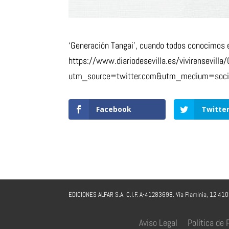
‘Generación Tangai’, cuando todos conocimos e
https://www.diariodesevilla.es/vivirensevil
utm_source=twitter.com&utm_medium=social
Facebook
Twitte
EDICIONES ALFAR S.A. C.I.F. A-41283698. Vía Flaminia, 12 41
Aviso Legal
Política de 